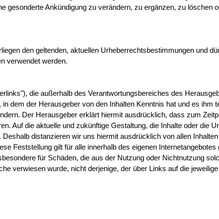
ohne gesonderte Ankündigung zu verändern, zu ergänzen, zu löschen o
nterliegen den geltenden, aktuellen Urheberrechtsbestimmungen und dü
en verwendet werden.
perlinks"), die außerhalb des Verantwortungsbereiches des Herausgeb
ten, in dem der Herausgeber von den Inhalten Kenntnis hat und es ihm
indern. Der Herausgeber erklärt hiermit ausdrücklich, dass zum Zeit
en. Auf die aktuelle und zukünftige Gestaltung, die Inhalte oder die U
 Deshalb distanzieren wir uns hiermit ausdrücklich von allen Inhalten 
se Feststellung gilt für alle innerhalb des eigenen Internetangebotes
d insbesondere für Schäden, die aus der Nutzung oder Nichtnutzung sol
lche verwiesen wurde, nicht derjenige, der über Links auf die jeweilige